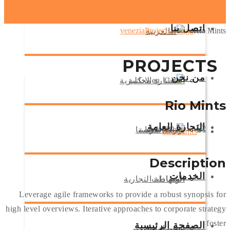
اتصل بنا
venezia
Projects
Design
Rio Mints
العربية
GLOBAX PORTFOLIO
PROJECTS
من نحن
استشارة مجانية
الانكليزية
Rio Mints
التجارة العامة
تواصل معنا
الكردية
شركة فينيسيا
Description
الخدمات
الشهادات
الوساطة التجارية
Leverage agile frameworks to provide a robust synopsis for
high level overviews. Iterative approaches to corporate strategy
foster
الصفحة الرئيسية
شحن جوي
استيراد وتصدير