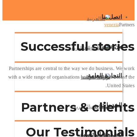
اتصل بنا
العربية
venezia
Partners
Successful
stories
من نحن
استشارة مجانية
الانكليزية
Partnerships are central to the way we do business. We work
التجارة العامة
with a wide range of organisations and individuals across the
تواصل معنا
الكردية
شركة فينيسيا
United States.
Partners &
clients
الخدمات
الشهادات
الوساطة التجارية
Our
Testimonials
الصفحة الرئيسية
شحن جوي
استيراد وتصدير